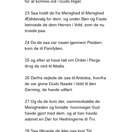
for at komme ind i Guds-Riget.
23 Saa holdt de fra Menighed til Menighed
Ældstevalg for dem, og under Bøn og Faste
betroede de dem Herren i Vold, som de nu
troede paa.
24 Da de saa var naaet igennem Pisidien,
kom de til Pamfylien,
25 og efter at have talt om Ordet i Perge
drog de ned til Attalia.
26 Derfra sejlede de saa til Antiokia, hvorfra
de var givne Guds Naade i Vold til den
Gerning, de havde udført.
27 Og da de kom der, sammenkaldte de
Menigheden og fortalte, hvormeget Gud
havde gjort med dem, og at han havde
aabnet en Dør for Hedningerne til Tro.
28 Saa tilbragte de ikke saa kort Tid