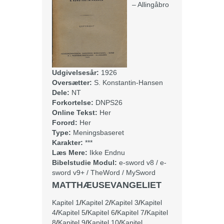
– Allingåbro
Udgivelsesår:
1926
Oversætter:
S. Konstantin-Hansen
Dele:
NT
Forkortelse:
DNPS26
Online Tekst:
Her
Forord:
Her
Type:
Meningsbaseret
Karakter:
***
Læs Mere:
Ikke Endnu
Bibelstudie Modul:
e-sword v8
/
e-
sword v9+
/
TheWord
/
MySword
MATTHÆUSEVANGELIET
Kapitel 1
/
Kapitel 2
/
Kapitel 3
/
Kapitel
4
/
Kapitel 5
/
Kapitel 6
/
Kapitel 7
/
Kapitel
8
/
Kapitel 9
/
Kapitel 10
/
Kapitel