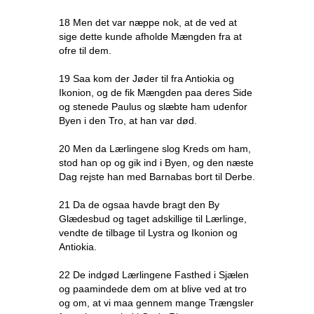
18 Men det var næppe nok, at de ved at
sige dette kunde afholde Mængden fra at
ofre til dem.
19 Saa kom der Jøder til fra Antiokia og
Ikonion, og de fik Mængden paa deres Side
og stenede Paulus og slæbte ham udenfor
Byen i den Tro, at han var død.
20 Men da Lærlingene slog Kreds om ham,
stod han op og gik ind i Byen, og den næste
Dag rejste han med Barnabas bort til Derbe.
21 Da de ogsaa havde bragt den By
Glædesbud og taget adskillige til Lærlinge,
vendte de tilbage til Lystra og Ikonion og
Antiokia.
22 De indgød Lærlingene Fasthed i Sjælen
og paamindede dem om at blive ved at tro
og om, at vi maa gennem mange Trængsler