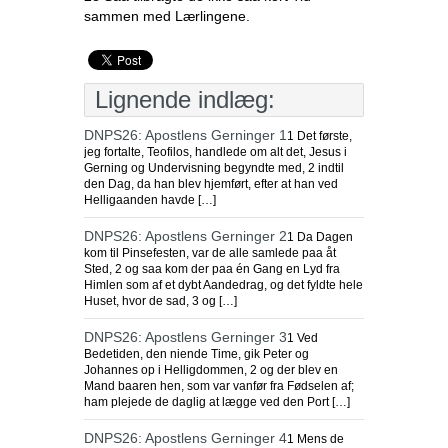
sammen med Lærlingene.
Lignende indlæg:
DNPS26: Apostlens Gerninger 1
1 Det første,
jeg fortalte, Teofilos, handlede om alt det, Jesus i
Gerning og Undervisning begyndte med, 2 indtil
den Dag, da han blev hjemført, efter at han ved
Helligaanden havde […]
DNPS26: Apostlens Gerninger 2
1 Da Dagen
kom til Pinsefesten, var de alle samlede paa åt
Sted, 2 og saa kom der paa én Gang en Lyd fra
Himlen som af et dybt Aandedrag, og det fyldte hele
Huset, hvor de sad, 3 og […]
DNPS26: Apostlens Gerninger 3
1 Ved
Bedetiden, den niende Time, gik Peter og
Johannes op i Helligdommen, 2 og der blev en
Mand baaren hen, som var vanfør fra Fødselen af;
ham plejede de daglig at lægge ved den Port […]
DNPS26: Apostlens Gerninger 4
1 Mens de