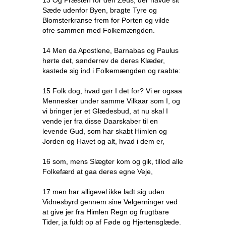
13 Og Præsten for den Zeus, der havde sit
Sæde udenfor Byen, bragte Tyre og
Blomsterkranse frem for Porten og vilde
ofre sammen med Folkemængden.
14 Men da Apostlene, Barnabas og Paulus
hørte det, sønderrev de deres Klæder,
kastede sig ind i Folkemængden og raabte:
15 Folk dog, hvad gør I det for? Vi er ogsaa
Mennesker under samme Vilkaar som I, og
vi bringer jer et Glædesbud, at nu skal I
vende jer fra disse Daarskaber til en
levende Gud, som har skabt Himlen og
Jorden og Havet og alt, hvad i dem er,
16 som, mens Slægter kom og gik, tillod alle
Folkefærd at gaa deres egne Veje,
17 men har alligevel ikke ladt sig uden
Vidnesbyrd gennem sine Velgerninger ved
at give jer fra Himlen Regn og frugtbare
Tider, ja fuldt op af Føde og Hjertensglæde.