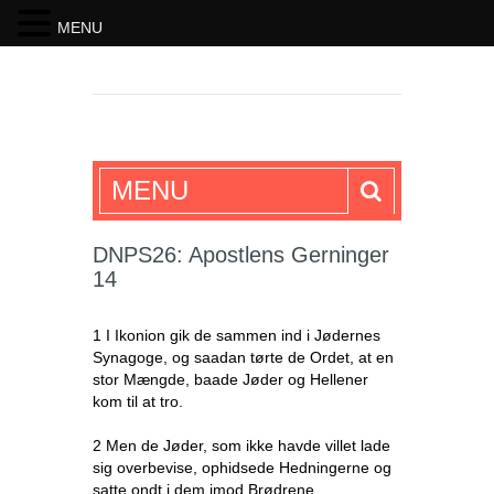
MENU
SKRIFTEN
MENU
DNPS26: Apostlens Gerninger
14
1 I Ikonion gik de sammen ind i Jødernes
Synagoge, og saadan tørte de Ordet, at en
stor Mængde, baade Jøder og Hellener
kom til at tro.
2 Men de Jøder, som ikke havde villet lade
sig overbevise, ophidsede Hedningerne og
satte ondt i dem imod Brødrene.