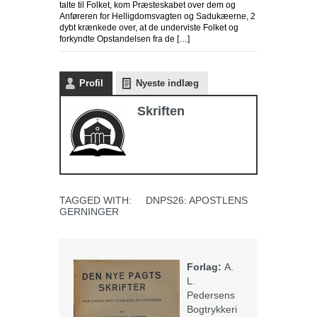
talte til Folket, kom Præsteskabet over dem og
Anføreren for Helligdomsvagten og Sadukæerne, 2
dybt krænkede over, at de underviste Folket og
forkyndte Opstandelsen fra de […]
Profil
Nyeste indlæg
Skriften
TAGGED WITH:
DNPS26: APOSTLENS
GERNINGER
Forlag:
A.
L.
Pedersens
Bogtrykkeri