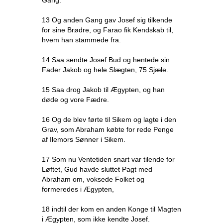
Gang.
13 Og anden Gang gav Josef sig tilkende
for sine Brødre, og Farao fik Kendskab til,
hvem han stammede fra.
14 Saa sendte Josef Bud og hentede sin
Fader Jakob og hele Slægten, 75 Sjæle.
15 Saa drog Jakob til Ægypten, og han
døde og vore Fædre.
16 Og de blev førte til Sikem og lagte i den
Grav, som Abraham købte for rede Penge
af Ilemors Sønner i Sikem.
17 Som nu Ventetiden snart var tilende for
Løftet, Gud havde sluttet Pagt med
Abraham om, voksede Folket og
formeredes i Ægypten,
18 indtil der kom en anden Konge til Magten
i Ægypten, som ikke kendte Josef.