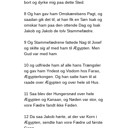
bort og dyrke mig paa dette Sted.
8 Og han gav ham Omskærelsens Pagt, og
saadan gik det til, at han fik en Søn Isak og
omskar ham paa den ottende Dag og Isak
Jakob og Jakob de tolv Stammefædre.
9 Og Stammefædrene fattede Nag til Josef
og skilte sig af med ham til Ægypten. Men
Gud var med ham
10 og udfriede ham af alle hans Trængsler
og gav ham Yndest og Visdom hos Farao,
Ægypterkongen. Og han satte ham til at
raade over Ægypten og over hele sit Hus.
11 Saa blev der Hungersnød over hele
Ægypten og Kanaan, og Nøden var stor, og
vore Fædre fandt ikke Føden.
12 Da saa Jakob hørte, at der var Korn i
Ægypten, sendte han vore Fædre ud første