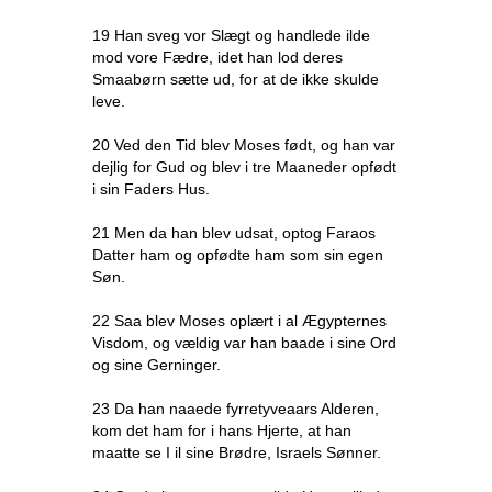
19 Han sveg vor Slægt og handlede ilde
mod vore Fædre, idet han lod deres
Smaabørn sætte ud, for at de ikke skulde
leve.
20 Ved den Tid blev Moses født, og han var
dejlig for Gud og blev i tre Maaneder opfødt
i sin Faders Hus.
21 Men da han blev udsat, optog Faraos
Datter ham og opfødte ham som sin egen
Søn.
22 Saa blev Moses oplært i al Ægypternes
Visdom, og vældig var han baade i sine Ord
og sine Gerninger.
23 Da han naaede fyrretyveaars Alderen,
kom det ham for i hans Hjerte, at han
maatte se I il sine Brødre, Israels Sønner.