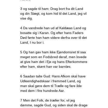
3 og sagde til ham: Drag bort fra dit Land
og din Slægt, og kom hid til det Land, jeg vil
vise dig.
4 Da vandrede han ud af Kaldæas Land og
bosatte sig i Karan. Og efter hans Faders
Død førte han ham videre derfra over til det
Land, I nu bor i.
5 Og han gav ham ikke Ejendomsret til saa
meget som en Fodsbred deraf, men lovede
at give ham det i Eje og hans Efterkommere
efter ham, skønt han var barnløs.
6 Saadan talte Gud: Hans Afkom skal have
Udleendighedskaar i fremmed Land, og
man skal gøre dem til Trælle og fare ilde
med dem i fire hundrede Aar.
7 Men det Folk, de træller for, vil jeg
dømme, sagde Gud, og siden skal de drage