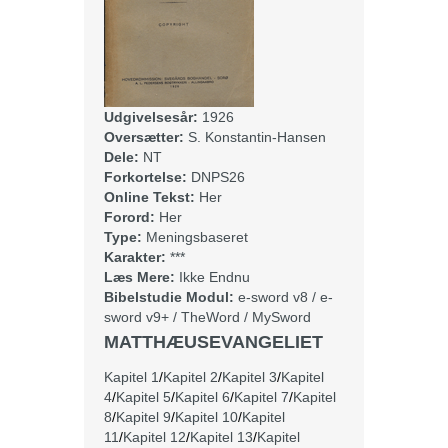
Udgivelsesår:
1926
Oversætter:
S. Konstantin-Hansen
Dele:
NT
Forkortelse:
DNPS26
Online Tekst:
Her
Forord:
Her
Type:
Meningsbaseret
Karakter:
***
Læs Mere:
Ikke Endnu
Bibelstudie Modul:
e-sword v8
/
e-
sword v9+
/
TheWord
/
MySword
MATTHÆUSEVANGELIET
Kapitel 1
/
Kapitel 2
/
Kapitel 3
/
Kapitel
4
/
Kapitel 5
/
Kapitel 6
/
Kapitel 7
/
Kapitel
8
/
Kapitel 9
/
Kapitel 10
/
Kapitel
11
/
Kapitel 12
/
Kapitel 13
/
Kapitel