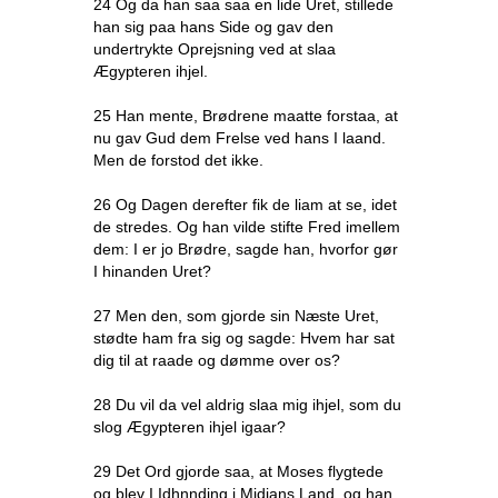
24 Og da han saa saa en lide Uret, stillede
han sig paa hans Side og gav den
undertrykte Oprejsning ved at slaa
Ægypteren ihjel.
25 Han mente, Brødrene maatte forstaa, at
nu gav Gud dem Frelse ved hans I laand.
Men de forstod det ikke.
26 Og Dagen derefter fik de liam at se, idet
de stredes. Og han vilde stifte Fred imellem
dem: I er jo Brødre, sagde han, hvorfor gør
I hinanden Uret?
27 Men den, som gjorde sin Næste Uret,
stødte ham fra sig og sagde: Hvem har sat
dig til at raade og dømme over os?
28 Du vil da vel aldrig slaa mig ihjel, som du
slog Ægypteren ihjel igaar?
29 Det Ord gjorde saa, at Moses flygtede
og blev I Idhnnding i Midians Land, og han