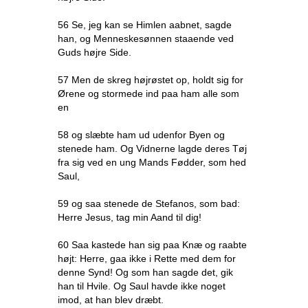
56 Se, jeg kan se Himlen aabnet, sagde
han, og Menneskesønnen staaende ved
Guds højre Side.
57 Men de skreg højrøstet op, holdt sig for
Ørene og stormede ind paa ham alle som
en
58 og slæbte ham ud udenfor Byen og
stenede ham. Og Vidnerne lagde deres Tøj
fra sig ved en ung Mands Fødder, som hed
Saul,
59 og saa stenede de Stefanos, som bad:
Herre Jesus, tag min Aand til dig!
60 Saa kastede han sig paa Knæ og raabte
højt: Herre, gaa ikke i Rette med dem for
denne Synd! Og som han sagde det, gik
han til Hvile. Og Saul havde ikke noget
imod, at han blev dræbt.