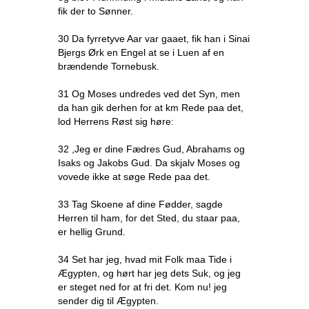
fik der to Sønner.
30 Da fyrretyve Aar var gaaet, fik han i Sinai
Bjergs Ørk en Engel at se i Luen af en
brændende Tornebusk.
31 Og Moses undredes ved det Syn, men
da han gik derhen for at km Rede paa det,
lod Herrens Røst sig høre:
32 ,Jeg er dine Fædres Gud, Abrahams og
Isaks og Jakobs Gud. Da skjalv Moses og
vovede ikke at søge Rede paa det.
33 Tag Skoene af dine Fødder, sagde
Herren til ham, for det Sted, du staar paa,
er hellig Grund.
34 Set har jeg, hvad mit Folk maa Tide i
Ægypten, og hørt har jeg dets Suk, og jeg
er steget ned for at fri det. Kom nu! jeg
sender dig til Ægypten.