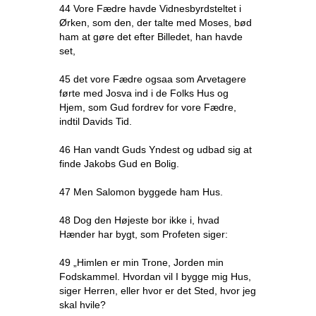
44 Vore Fædre havde Vidnesbyrdsteltet i
Ørken, som den, der talte med Moses, bød
ham at gøre det efter Billedet, han havde
set,
45 det vore Fædre ogsaa som Arvetagere
førte med Josva ind i de Folks Hus og
Hjem, som Gud fordrev for vore Fædre,
indtil Davids Tid.
46 Han vandt Guds Yndest og udbad sig at
finde Jakobs Gud en Bolig.
47 Men Salomon byggede ham Hus.
48 Dog den Højeste bor ikke i, hvad
Hænder har bygt, som Profeten siger:
49 „Himlen er min Trone, Jorden min
Fodskammel. Hvordan vil I bygge mig Hus,
siger Herren, eller hvor er det Sted, hvor jeg
skal hvile?