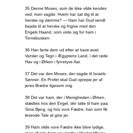
35 Denne Moses, som de ikke vilde kendes
ved, men sagde: Hvem har sat dig til at
herske og dømme? — Ham har Gud sendt
baade til at herske og frigive med den
Engels Haand, som viste sig for ham i
Tornebusken.
36 Han førte dem ud efter at have øvet
Varsler og Tegn i Ægyptens Land, i det røde
Hav og i Ørken i fyrretyve Aar.
37 Det var den Moses, der sagde til Israels
Sønner: En Profet skal Gud oprejse jer af
jeres Brødre ligesom mig.
38 Det var ham, der i Menigheden i Ørken,
stædtes hos den Engel, der talte til ham paa
Sinai Bjerg, og hos vore Fædre, han som fik
levende Tale at give jer.
39 Ham vilde vore Fædre ikke blive lydige,