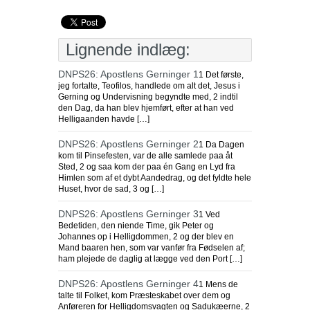
Lignende indlæg:
DNPS26: Apostlens Gerninger 1
1 Det første,
jeg fortalte, Teofilos, handlede om alt det, Jesus i
Gerning og Undervisning begyndte med, 2 indtil
den Dag, da han blev hjemført, efter at han ved
Helligaanden havde […]
DNPS26: Apostlens Gerninger 2
1 Da Dagen
kom til Pinsefesten, var de alle samlede paa åt
Sted, 2 og saa kom der paa én Gang en Lyd fra
Himlen som af et dybt Aandedrag, og det fyldte hele
Huset, hvor de sad, 3 og […]
DNPS26: Apostlens Gerninger 3
1 Ved
Bedetiden, den niende Time, gik Peter og
Johannes op i Helligdommen, 2 og der blev en
Mand baaren hen, som var vanfør fra Fødselen af;
ham plejede de daglig at lægge ved den Port […]
DNPS26: Apostlens Gerninger 4
1 Mens de
talte til Folket, kom Præsteskabet over dem og
Anføreren for Helligdomsvagten og Sadukæerne, 2