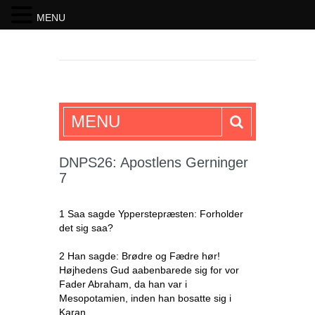
MENU
SKRIFTEN
MENU
DNPS26: Apostlens Gerninger
7
1 Saa sagde Ypperstepræsten: Forholder
det sig saa?
2 Han sagde: Brødre og Fædre hør!
Højhedens Gud aabenbarede sig for vor
Fader Abraham, da han var i
Mesopotamien, inden han bosatte sig i
Karan,