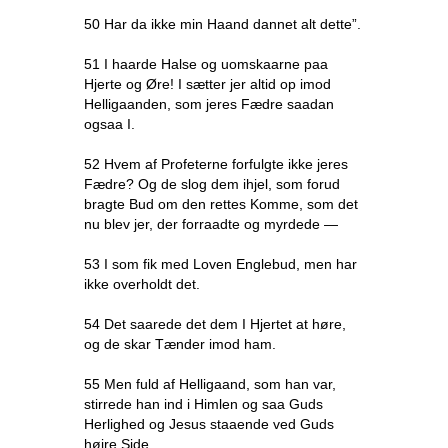
50 Har da ikke min Haand dannet alt dette”.
51 I haarde Halse og uomskaarne paa
Hjerte og Øre! I sætter jer altid op imod
Helligaanden, som jeres Fædre saadan
ogsaa I.
52 Hvem af Profeterne forfulgte ikke jeres
Fædre? Og de slog dem ihjel, som forud
bragte Bud om den rettes Komme, som det
nu blev jer, der forraadte og myrdede —
53 I som fik med Loven Englebud, men har
ikke overholdt det.
54 Det saarede det dem I Hjertet at høre,
og de skar Tænder imod ham.
55 Men fuld af Helligaand, som han var,
stirrede han ind i Himlen og saa Guds
Herlighed og Jesus staaende ved Guds
højre Side.