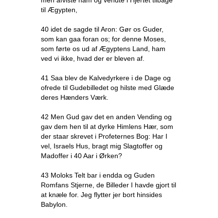
men afviste ham og vendte i Hjertet tilbage
til Ægypten,
40 idet de sagde til Aron: Gør os Guder,
som kan gaa foran os; for denne Moses,
som førte os ud af Ægyptens Land, ham
ved vi ikke, hvad der er bleven af.
41 Saa blev de Kalvedyrkere i de Dage og
ofrede til Gudebilledet og hilste med Glæde
deres Hænders Værk.
42 Men Gud gav det en anden Vending og
gav dem hen til at dyrke Himlens Hær, som
der staar skrevet i Profeternes Bog: Har I
vel, Israels Hus, bragt mig Slagtoffer og
Madoffer i 40 Aar i Ørken?
43 Moloks Telt bar i endda og Guden
Romfans Stjerne, de Billeder I havde gjort til
at knæle for. Jeg flytter jer bort hinsides
Babylon.